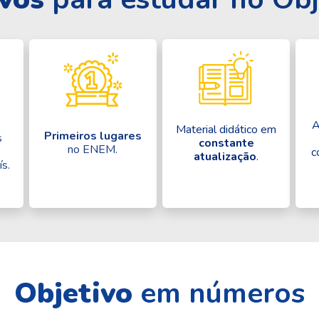
A
Material didático em
Primeiros lugares
s
constante
no ENEM.
c
atualização
.
ís.
Objetivo
em números